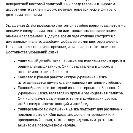
невероятной цветовой палитрой. Они представлены в широком
ассортименте стилей и форм, включая геометрические фигуры с
цветными акцентами.
Украшения Zsiska прекрасно смотрятся в любое время года: летом – с
легкими и воздушными платьями или топами, солнцезащитными
очками и сарафанами. В другое время года отлично смотрятся с
джемперами, пальто, шарфами, добавляя яркий цветовой акцент.
Невероятно легкие, очень прочные, и очень приятные тактильно.
Достоинства украшений Zsiska:
Уникальный дизайн: украшения Zsiska известны своим ярким и
оригинальным дизайном. Они представлены в широком
ассортименте стилей и форм.
Качество и ручная работа: каждое украшение Zsiska
изготавливается вручную, с вниманием к деталям и любовью.
Разнообразие цветов: одной из характерных особенностей
украшений Zsiska является их яркая и разноцветная палитра.
Они используют различные оттенки и комбинации цветов,
чтобы создать впечатляющий и яркий вид.
Универсальность: украшения Zsiska подходят для различных
поводов и стилей. Они идеально дополнят вечерний или
праздничный наряд, также станут идеальным цветовым
акцентом в повседневном наряде.