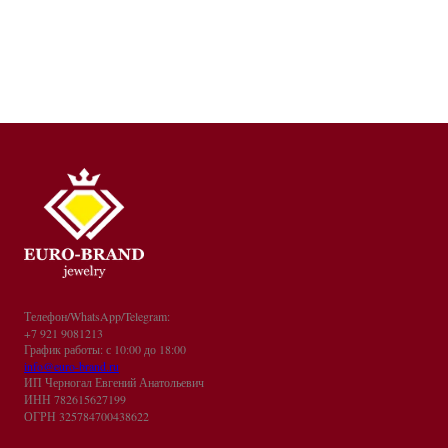
Телефон/WhatsApp/Telegram:
+7 921 9081213
График работы: с 10:00 до 18:00
info@euro-brand.ru
ИП Черногал Евгений Анатольевич
ИНН 782615627199
ОГРН 325784700438622