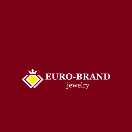
СОВЕРШЕНСТВО В КАЖДОЙ ДЕТАЛИ
ИЯ, БИЖУТЕРИЯ. ДИЗАЙНЕРСКИ
браслеты
,
колье
, а также
топпинги
и
броши
от европейских бре
Ограниченные коллекции. Подробнее о каждом бренде можно узн
Доставка по РФ
магазины Евро-бренд и пункты выдачи в Санкт-Петербурге
[ад