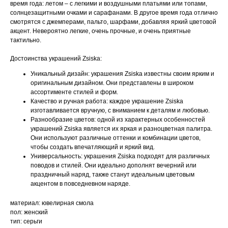
время года: летом – с легкими и воздушными платьями или топами,
солнцезащитными очками и сарафанами. В другое время года отлично
смотрятся с джемперами, пальто, шарфами, добавляя яркий цветовой
акцент. Невероятно легкие, очень прочные, и очень приятные
тактильно.
Достоинства украшений Zsiska:
Уникальный дизайн: украшения Zsiska известны своим ярким и
оригинальным дизайном. Они представлены в широком
ассортименте стилей и форм.
Качество и ручная работа: каждое украшение Zsiska
изготавливается вручную, с вниманием к деталям и любовью.
Разнообразие цветов: одной из характерных особенностей
украшений Zsiska является их яркая и разноцветная палитра.
Они используют различные оттенки и комбинации цветов,
чтобы создать впечатляющий и яркий вид.
Универсальность: украшения Zsiska подходят для различных
поводов и стилей. Они идеально дополнят вечерний или
праздничный наряд, также станут идеальным цветовым
акцентом в повседневном наряде.
материал: ювелирная смола
пол: женский
тип: серьги