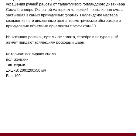
украшения ручной работы от талантливого голландского дизайнера
Сиска Шипперс. Основной материал коллекций – ювелирная смола,
застывшая в самых причудливых формах. Голландские мастера
создают из него диковинные цветы, геометрические абстракции и
причудливые объемные орнаменты с эффектом 3D.
Изысканная роспись, сусальное золото, серебро и натуральный
жемчуг придают коллекциям роскошь и шарм.
материал: ювелирная смола
пол: женский
тип: серьги
ДxШxВ: 200x200x50 мм
Вес: 100 г