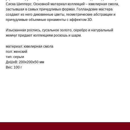
Сиска Шипперс. Основной материал коллекций – ювелирная смола,
застывшая в самых причудливых формах. Голландские мастера
создают из него диковинные цветы, геометрические абстракции и
причудливые объемные орнаменты с эффектом 3D.
Изысканная роспись, сусальное золото, серебро и натуральный
жемчуг придают коллекциям роскошь и шарм.
материал: ювелирная смола
пол: женский
тип: серьги
ДxШxВ: 200x200x50 мм
Вес: 100 г