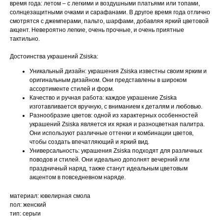
время года: летом – с легкими и воздушными платьями или топами,
солнцезащитными очками и сарафанами. В другое время года отлично
смотрятся с джемперами, пальто, шарфами, добавляя яркий цветовой
акцент. Невероятно легкие, очень прочные, и очень приятные
тактильно.
Достоинства украшений Zsiska:
Уникальный дизайн: украшения Zsiska известны своим ярким и
оригинальным дизайном. Они представлены в широком
ассортименте стилей и форм.
Качество и ручная работа: каждое украшение Zsiska
изготавливается вручную, с вниманием к деталям и любовью.
Разнообразие цветов: одной из характерных особенностей
украшений Zsiska является их яркая и разноцветная палитра.
Они используют различные оттенки и комбинации цветов,
чтобы создать впечатляющий и яркий вид.
Универсальность: украшения Zsiska подходят для различных
поводов и стилей. Они идеально дополнят вечерний или
праздничный наряд, также станут идеальным цветовым
акцентом в повседневном наряде.
материал: ювелирная смола
пол: женский
тип: серьги