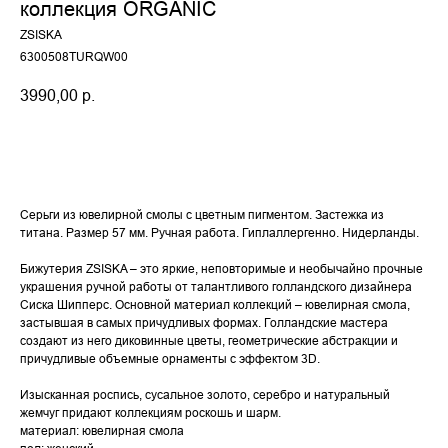
коллекция ORGANIC
ZSISKA
6300508TURQW00
3990,00
р.
купить
Серьги из ювелирной смолы с цветным пигментом. Застежка из
титана. Размер 57 мм. Ручная работа. Гиплаллергенно. Нидерланды.
Бижутерия ZSISKA – это яркие, неповторимые и необычайно прочные
украшения ручной работы от талантливого голландского дизайнера
Сиска Шипперс. Основной материал коллекций – ювелирная смола,
застывшая в самых причудливых формах. Голландские мастера
создают из него диковинные цветы, геометрические абстракции и
причудливые объемные орнаменты с эффектом 3D.
Изысканная роспись, сусальное золото, серебро и натуральный
жемчуг придают коллекциям роскошь и шарм.
материал: ювелирная смола