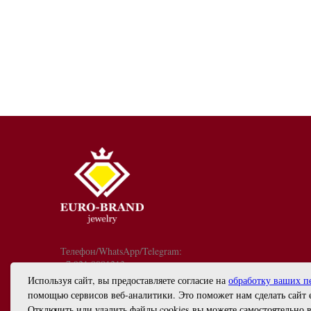
Телефон/WhatsApp/Telegram:
+7 921 9081213
График работы: с 10:00 до 18:00
Используя сайт, вы предоставляете согласие на
обработку ваших п
info@euro-brand.ru
помощью сервисов веб-аналитики. Это поможет нам сделать сайт 
ИП Черногал Евгений Анатольевич
Отключить или удалить файлы cookies вы можете самостоятельно в