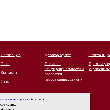
На главную
Договор оферта
Оплата и До
О нас
Политика
Правила ухо
конфиденциальности и
украшениям
Контакты
обработки
персональных данных
Отзывы
ерсональных данных
(cookies) с
еще лучше.
 браузере
.