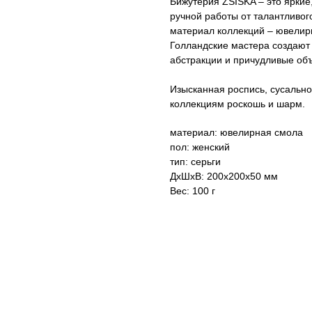
Бижутерия ZSISKA – это ярки
ручной работы от талантливог
материал коллекций – ювелир
Голландские мастера создают 
абстракции и причудливые о
Изысканная роспись, сусально
коллекциям роскошь и шарм.
материал: ювелирная смола
пол: женский
тип: серьги
ДxШxВ: 200x200x50 мм
Вес: 100 г