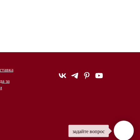
ставка
да за
и
задайте вопрос