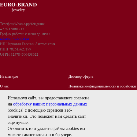
Телефон/WhatsApp/Telegram:
+7 921 9081213
График работы: с 10:00 до 18:00
info@euro-brand.ru
ИП Черногал Евгений Анатольевич
ИНН 782615627199
ОГРН 325784700438622
На главную
Договор оферта
О нас
Политика конфиденциальности и обработки
персональных данных
Контакты
Используя сайт, вы предоставляете согласие
на
обработку ваших персональных данных
Отзывы
(cookies) с помощью сервисов веб-
Оплата и Доставка
задайте вопрос
аналитики. Это поможет нам сделать сайт
Правила ухода за украшениями
еще лучше.
Отключить или удалить файлы cookies вы
можете самостоятельно в браузере
.