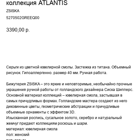
коллекция ATLANTIS
ZSISKA
5270502GREEQ00
3390,00
р.
купить
Серьги из цветной ювелирной смолы. Застежка из титана. Объемный
рисунок. Гипоаллергенно. размер 40 мм. Ручная работа.
Бижутерия ZSISKA – это яркие и неповторимые, необычайно прочные
украшения ручной работы от голландского дизайнера Сиска Шипперс.
Основной материал коллекций – ювелирная смола, застывшая в
самых причудливых формах. Голландские мастера создают из него
диковинные цветы, геометрические абстракции и причудливые
объемные орнаменты с эффектом 3D.
Изысканная роспись, сусальное золото, серебро и натуральный
жемчуг придают коллекциям роскошь и шарм.
материал: ювелирная смола
пол: женский