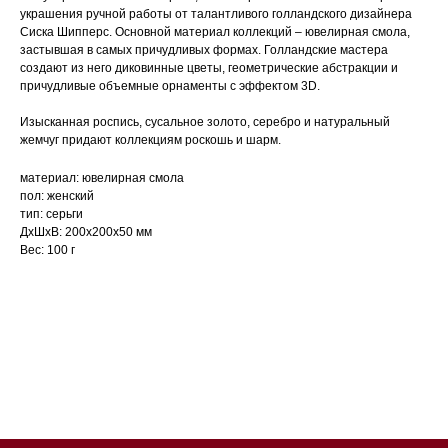
украшения ручной работы от талантливого голландского дизайнера
Сиска Шипперс. Основной материал коллекций – ювелирная смола,
застывшая в самых причудливых формах. Голландские мастера
создают из него диковинные цветы, геометрические абстракции и
причудливые объемные орнаменты с эффектом 3D.
Изысканная роспись, сусальное золото, серебро и натуральный
жемчуг придают коллекциям роскошь и шарм.
материал: ювелирная смола
пол: женский
тип: серьги
ДxШxВ: 200x200x50 мм
Вес: 100 г