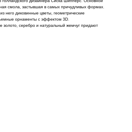
о голландского дизайнера Сиска Шипперс. Основной
ная смола, застывшая в самых причудливых формах.
из него диковинные цветы, геометрические
бъемные орнаменты с эффектом 3D.
е золото, серебро и натуральный жемчуг придают