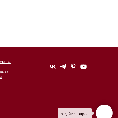
ставка
да за
и
задайте вопрос