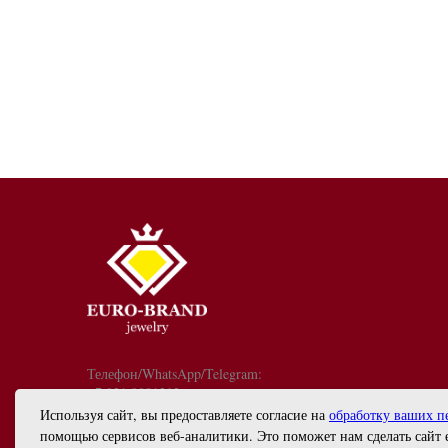
Телефон/WhatsApp/Telegram:
+7 921 9081213
График работы: с 10:00 до 18:00
Используя сайт, вы предоставляете согласие на
обработку ваших п
info@euro-brand.ru
помощью сервисов веб-аналитики. Это поможет нам сделать сайт 