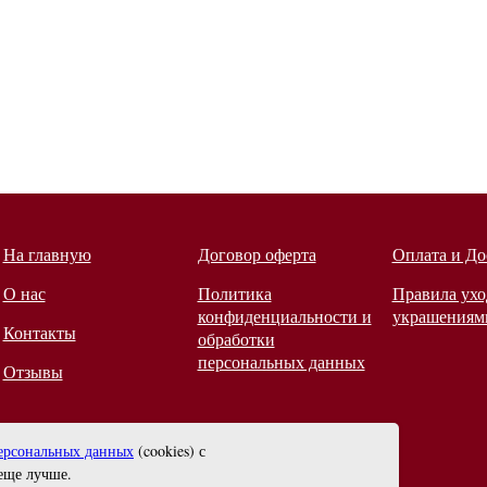
На главную
Договор оферта
Оплата и До
О нас
Политика
Правила ухо
конфиденциальности и
украшениям
Контакты
обработки
персональных данных
Отзывы
ерсональных данных
(cookies) с
еще лучше.