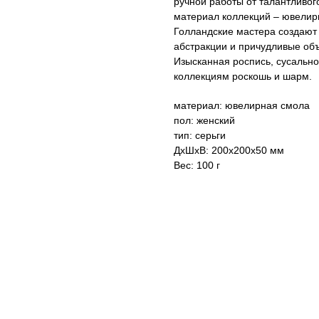
ручной работы от талантливог
материал коллекций – ювелир
Голландские мастера создают 
абстракции и причудливые о
Изысканная роспись, сусально
коллекциям роскошь и шарм.
материал: ювелирная смола
пол: женский
тип: серьги
ДxШxВ: 200x200x50 мм
Вес: 100 г