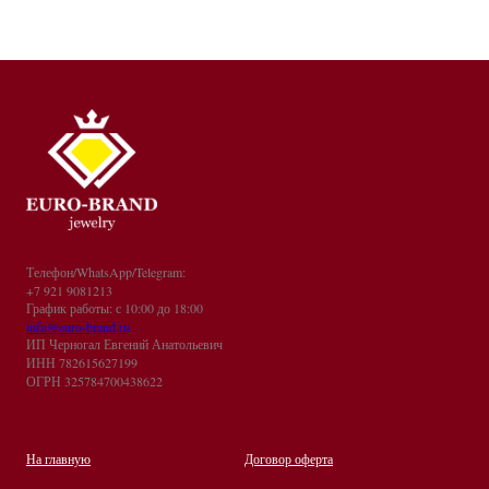
Телефон/WhatsApp/Telegram:
+7 921 9081213
График работы: с 10:00 до 18:00
info@euro-brand.ru
ИП Черногал Евгений Анатольевич
ИНН 782615627199
ОГРН 325784700438622
На главную
Договор оферта