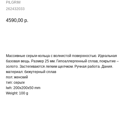
PILGRIM
262432033
4590,00
р.
Купить
Массивные серьги-кольца с волнистой поверхностью. Идеальная
базовая вещь. Размер 25 мм. Гипоаллергенный сплав, покрытие –
золото. Застегиваются легким щелчком. Ручная работа. Дания.
материал: бижутерный сплав
пол: женский
тип: серьги
lwh: 200x200x50 mm
Weight: 100 g