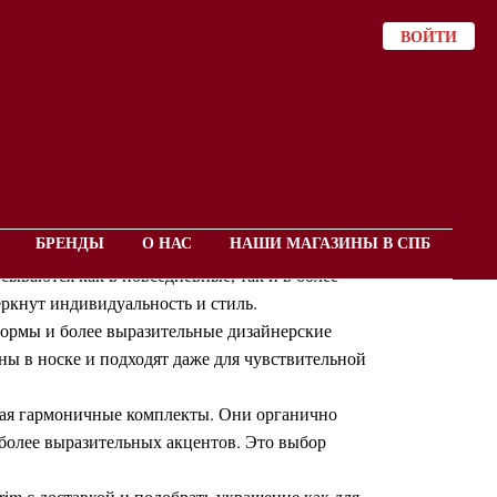
ВОЙТИ
ии
БРЕНДЫ
О НАС
НАШИ МАГАЗИНЫ В СПБ
ый стиль и высокое качество исполнения. Бренд
сываются как в повседневные, так и в более
еркнут индивидуальность и стиль.
формы и более выразительные дизайнерские
ы в носке и подходят даже для чувствительной
авая гармоничные комплекты. Они органично
более выразительных акцентов. Это выбор
im с доставкой и подобрать украшение как для