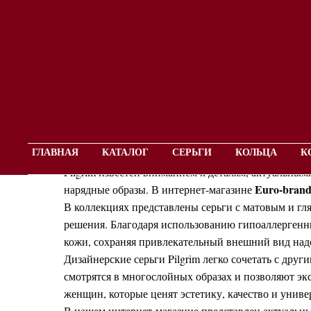
С
ГЛАВНАЯ
КАТАЛОГ
СЕРЬГИ
КОЛЬЦА
К
Серьги Pilgrim — это дизайнерские украшения из Д
Pilgrim известен вниманием к деталям, актуальным
Euro-bran
нарядные образы. В интернет-магазине
В коллекциях представлены серьги с матовым и г
решения. Благодаря использованию гипоаллергенны
кожи, сохраняя привлекательный внешний вид над
Дизайнерские серьги Pilgrim легко сочетать с др
смотрятся в многослойных образах и позволяют эк
женщин, которые ценят эстетику, качество и униве
В нашем интернет-магазине представлен актуальный