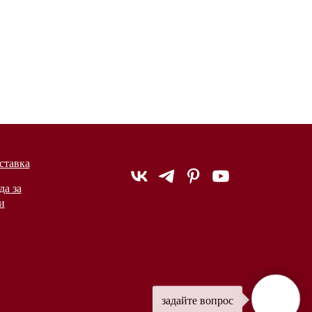
ставка
да за
и
задайте вопрос