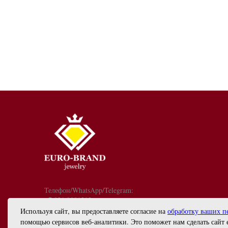
Телефон/WhatsApp/Telegram:
+7 921 9081213
График работы: с 10:00 до 18:00
Используя сайт, вы предоставляете согласие на
обработку ваших п
info@euro-brand.ru
помощью сервисов веб-аналитики. Это поможет нам сделать сайт 