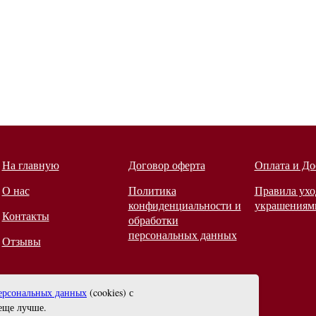
На главную
Договор оферта
Оплата и До
О нас
Политика
Правила ухо
конфиденциальности и
украшениям
Контакты
обработки
персональных данных
Отзывы
ерсональных данных
(cookies) с
еще лучше.