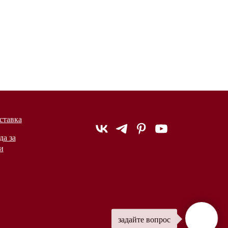
ставка
да за
и
задайте вопрос