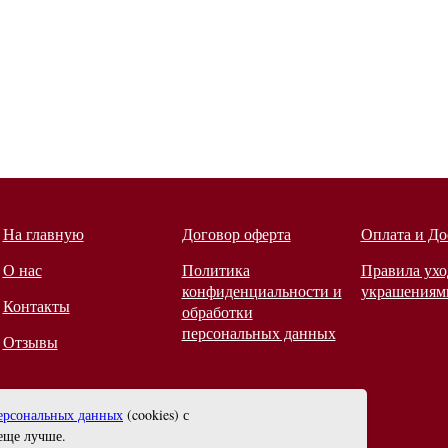
На главную
Договор оферта
Оплата и До
О нас
Политика
Правила ухо
конфиденциальности и
украшениям
Контакты
обработки
персональных данных
Отзывы
ерсональных данных
(cookies) с
еще лучше.