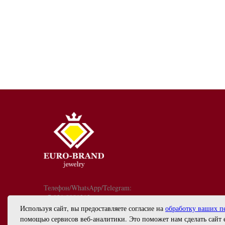
Телефон/WhatsApp/Telegram:
+7 921 9081213
График работы: с 10:00 до 18:00
Используя сайт, вы предоставляете согласие на
обработку ваших п
info@euro-brand.ru
помощью сервисов веб-аналитики. Это поможет нам сделать сайт 