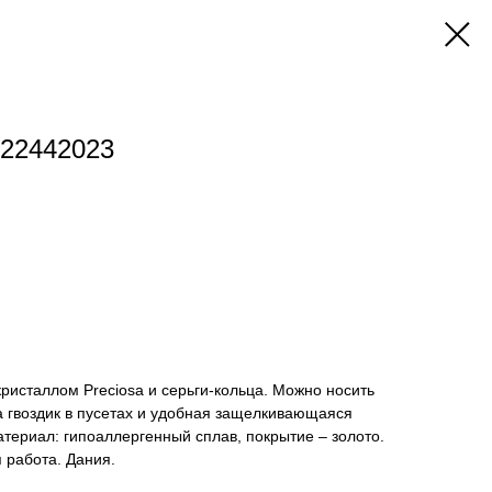
122442023
 кристаллом Preciosa и серьги-кольца. Можно носить
а гвоздик в пусетах и удобная защелкивающаяся
атериал: гипоаллергенный сплав, покрытие – золото.
 работа. Дания.