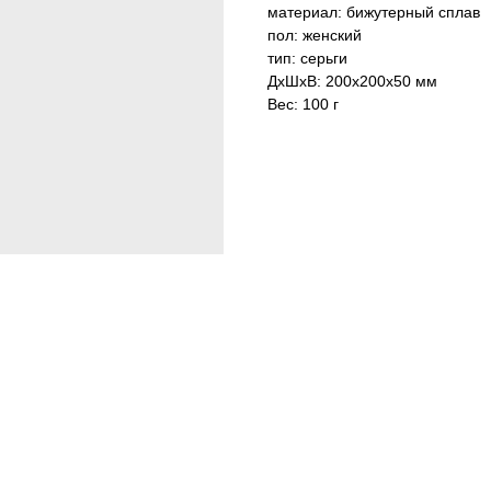
материал: бижутерный сплав
пол: женский
тип: серьги
ДxШxВ: 200x200x50 мм
Вес: 100 г