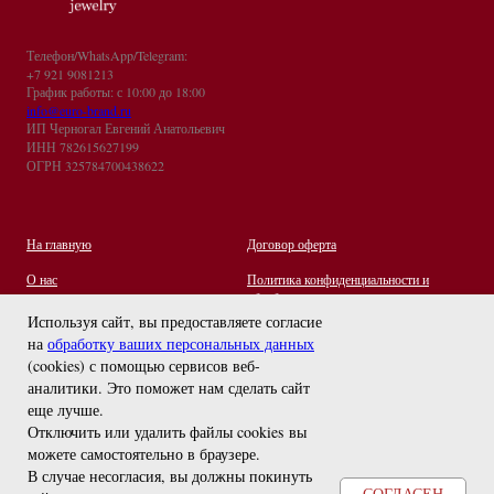
Телефон/WhatsApp/Telegram:
+7 921 9081213
График работы: с 10:00 до 18:00
info@euro-brand.ru
ИП Черногал Евгений Анатольевич
ИНН 782615627199
ОГРН 325784700438622
На главную
Договор оферта
О нас
Политика конфиденциальности и
обработки персональных данных
Контакты
Используя сайт, вы предоставляете согласие
на
обработку ваших персональных данных
Отзывы
(cookies) с помощью сервисов веб-
Оплата и Доставка
задайте вопрос
аналитики. Это поможет нам сделать сайт
Правила ухода за украшениями
еще лучше.
Отключить или удалить файлы cookies вы
можете самостоятельно в браузере
.
В случае несогласия, вы должны покинуть
СОГЛАСЕН