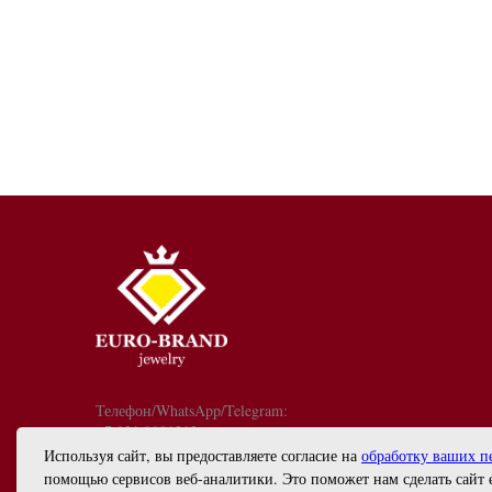
Телефон/WhatsApp/Telegram:
+7 921 9081213
График работы: с 10:00 до 18:00
Используя сайт, вы предоставляете согласие на
обработку ваших п
info@euro-brand.ru
помощью сервисов веб-аналитики. Это поможет нам сделать сайт 