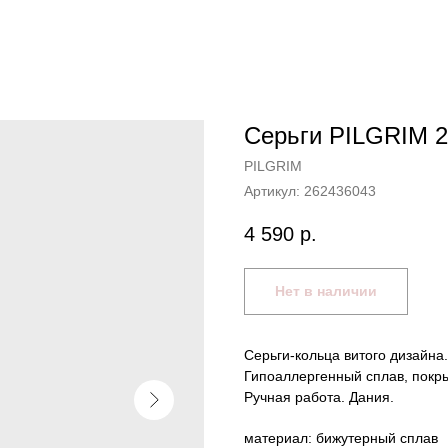
Серьги PILGRIM 
PILGRIM
Артикул:
262436043
4 590
р.
Нет в наличии
Серьги-кольца витого дизайна
Гипоаллергенный сплав, покры
Ручная работа. Дания.
материал: бижутерный сплав