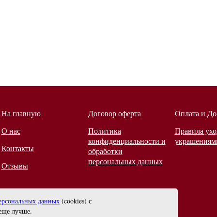
На главную
Договор оферта
Оплата и До
О нас
Политика
Правила ухо
конфиденциальности и
украшениям
Контакты
обработки
персональных данных
Отзывы
ерсональных данных
(cookies) с
еще лучше.