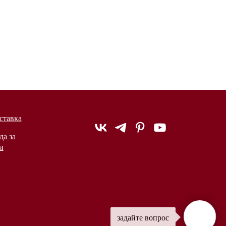
ставка
да за
и
задайте вопрос