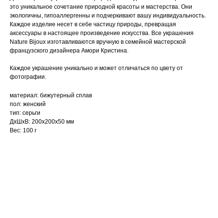
это уникальное сочетание природной красоты и мастерства. Они
экологичны, гипоаллергенны и подчеркивают вашу индивидуальность.
Каждое изделие несет в себе частицу природы, превращая
аксессуары в настоящее произведение искусства. Все украшения
Nature Bijoux изготавливаются вручную в семейной мастерской
французского дизайнера Амори Кристина.
Каждое украшение уникально и может отличаться по цвету от
фотографии.
материал: бижутерный сплав
пол: женский
тип: серьги
ДxШxВ: 200x200x50 мм
Вес: 100 г