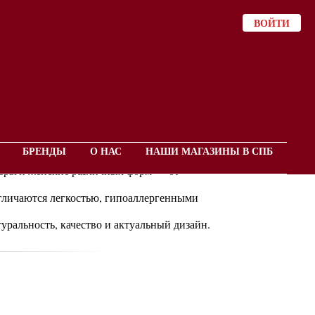
ВОЙТИ
ми Nature Bijoux
БРЕНДЫ
О НАС
НАШИ МАГАЗИНЫ В СПБ
й бренд предлагает серьги из дерева, перламутра,
серьги женские различных форм — от
тличаются легкостью, гипоаллергенными
туральность, качество и актуальный дизайн.