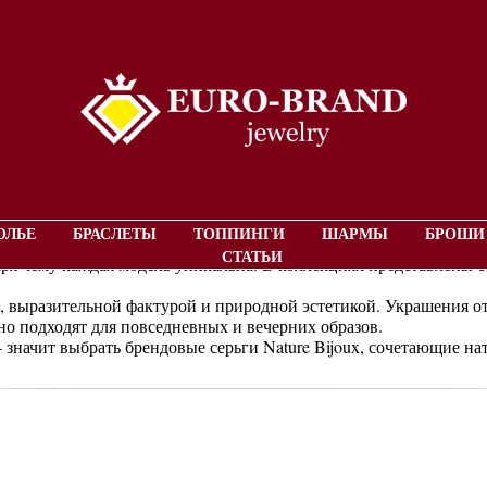
натуральными камнями и природными материала
ОЛЬЕ
БРАСЛЕТЫ
ТОППИНГИ
ШАРМЫ
БРОШИ
то дизайнерские украшения из природных материалов. Французски
СТАТЬИ
аря чему каждая модель уникальна. В коллекциях представлены 
, выразительной фактурой и природной эстетикой. Украшения о
но подходят для повседневных и вечерних образов.
 значит выбрать брендовые серьги Nature Bijoux, сочетающие на