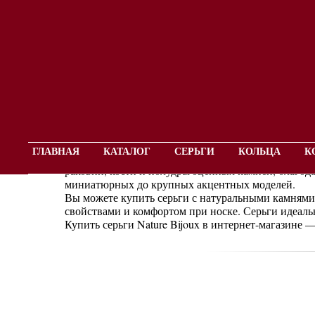
Серьги с камнями. Купить серьги с 
ГЛАВНАЯ
КАТАЛОГ
СЕРЬГИ
КОЛЬЦА
К
Серьги с натуральными камнями Nature Bijoux — э
раковин, кости и полудрагоценных камней, благод
миниатюрных до крупных акцентных моделей.
Вы можете купить серьги с натуральными камнями
свойствами и комфортом при носке. Серьги идеаль
Купить серьги Nature Bijoux в интернет-магазине —