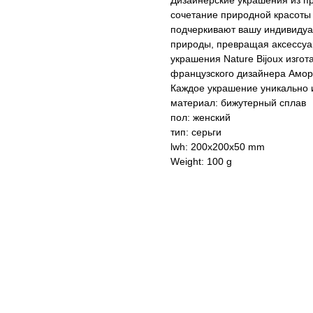
Дизайнерские украшения из п
сочетание природной красоты 
подчеркивают вашу индивидуал
природы, превращая аксессуа
украшения Nature Bijoux изго
французского дизайнера Амор
Каждое украшение уникально и
материал: бижутерный сплав
пол: женский
тип: серьги
lwh: 200x200x50 mm
Weight: 100 g