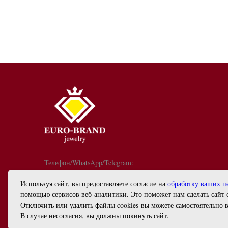
Телефон/WhatsApp/Telegram:
+7 921 9081213
График работы: с 10:00 до 18:00
Используя сайт, вы предоставляете согласие на
обработку ваших п
info@euro-brand.ru
помощью сервисов веб-аналитики. Это поможет нам сделать сайт 
ИП Черногал Евгений Анатольевич
Отключить или удалить файлы cookies вы можете самостоятельно в
ИНН 782615627199
В случае несогласия, вы должны покинуть сайт.
ОГРН 325784700438622