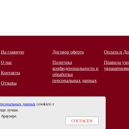
На главную
Договор оферта
Оплата и До
О нас
Политика
Правила ухо
конфиденциальности и
украшениям
Контакты
обработки
персональных данных
Отзывы
ерсональных данных
(cookies) с
еще лучше.
 браузере
.
СОГЛАСЕН