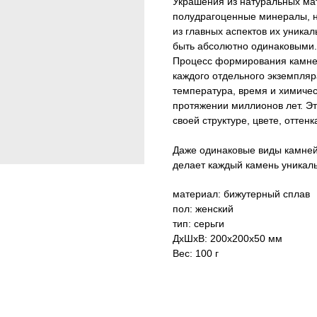
Украшения из натуральных мат
полудрагоценные минералы, н
из главных аспектов их уникал
быть абсолютно одинаковыми.
Процесс формирования камней
каждого отдельного экземпляр
температура, время и химичес
протяжении миллионов лет. Э
своей структуре, цвете, оттенк
Даже одинаковые виды камней 
делает каждый камень уникал
материал: бижутерный сплав
пол: женский
тип: серьги
ДxШxВ: 200x200x50 мм
Вес: 100 г