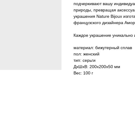
подчеркивают вашу индивидуал
природы, превращая аксессуа
украшения Nature Bijoux изго
французского дизайнера Амор
Каждое украшение уникально и
материал: бижутерный сплав
пол: женский
тип: серьги
ДxШxВ: 200x200x50 мм
Вес: 100 г