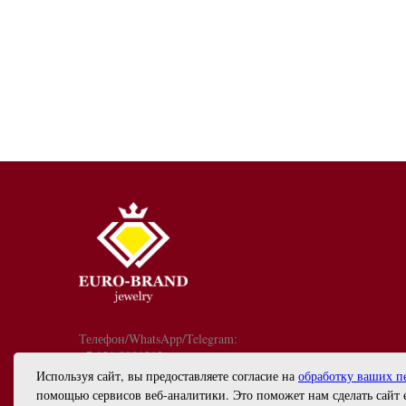
Телефон/WhatsApp/Telegram:
+7 921 9081213
График работы: с 10:00 до 18:00
Используя сайт, вы предоставляете согласие на
обработку ваших п
info@euro-brand.ru
помощью сервисов веб-аналитики. Это поможет нам сделать сайт 