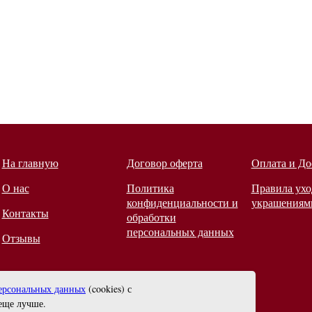
На главную
Договор оферта
Оплата и До
О нас
Политика
Правила ухо
конфиденциальности и
украшениям
Контакты
обработки
персональных данных
Отзывы
ерсональных данных
(cookies) с
еще лучше.