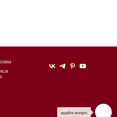
ставка
да за
и
задайте вопрос