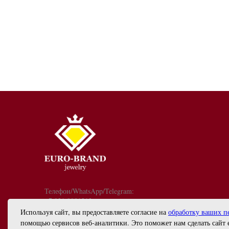
Телефон/WhatsApp/Telegram:
+7 921 9081213
График работы: с 10:00 до 18:00
Используя сайт, вы предоставляете согласие на
обработку ваших п
info@euro-brand.ru
помощью сервисов веб-аналитики. Это поможет нам сделать сайт 