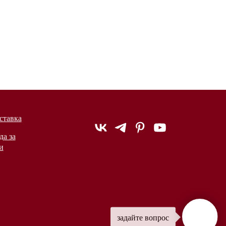
ставка
да за
и
задайте вопрос