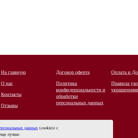
На главную
Договор оферта
Оплата и До
О нас
Политика
Правила ухо
конфиденциальности и
украшениям
Контакты
обработки
персональных данных
Отзывы
ерсональных данных
(cookies) с
еще лучше.