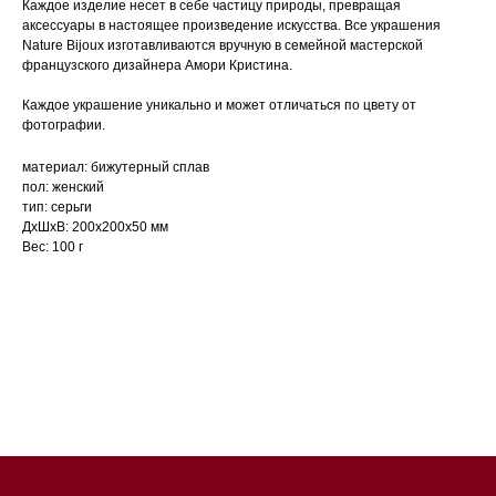
Каждое изделие несет в себе частицу природы, превращая
аксессуары в настоящее произведение искусства. Все украшения
Nature Bijoux изготавливаются вручную в семейной мастерской
французского дизайнера Амори Кристина.
Каждое украшение уникально и может отличаться по цвету от
фотографии.
материал: бижутерный сплав
пол: женский
тип: серьги
ДxШxВ: 200x200x50 мм
Вес: 100 г