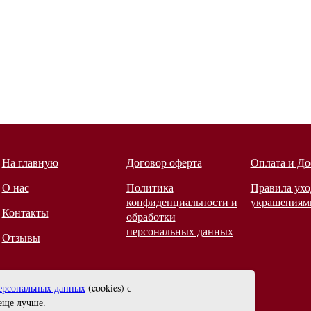
На главную
Договор оферта
Оплата и До
О нас
Политика
Правила ухо
конфиденциальности и
украшениям
Контакты
обработки
персональных данных
Отзывы
ерсональных данных
(cookies) с
еще лучше.