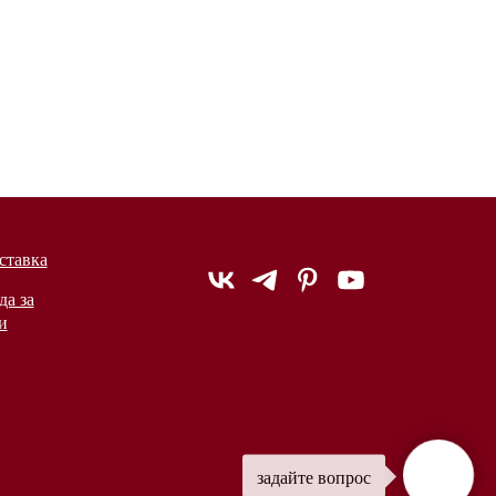
ставка
да за
и
задайте вопрос