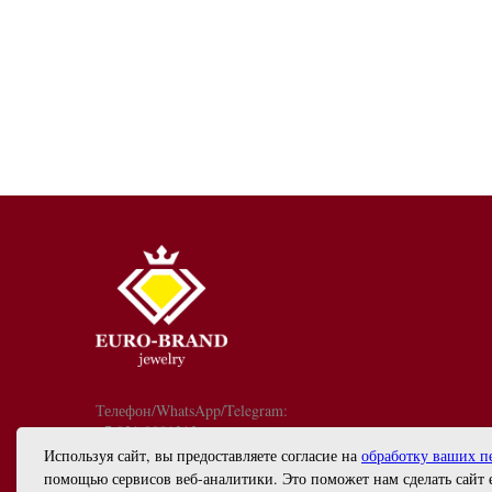
Телефон/WhatsApp/Telegram:
+7 921 9081213
График работы: с 10:00 до 18:00
Используя сайт, вы предоставляете согласие на
обработку ваших п
info@euro-brand.ru
помощью сервисов веб-аналитики. Это поможет нам сделать сайт 