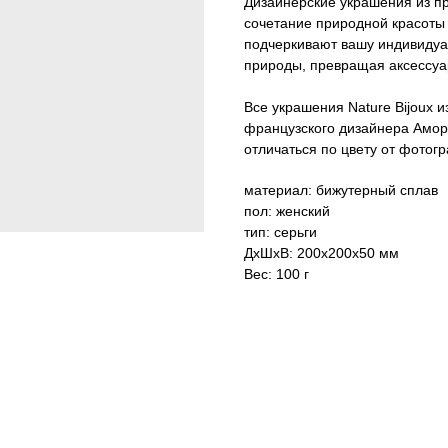
Дизайнерские украшения из п
сочетание природной красоты 
подчеркивают вашу индивидуал
природы, превращая аксессуа
Все украшения Nature Bijoux 
французского дизайнера Амор
отличаться по цвету от фотог
материал: бижутерный сплав
пол: женский
тип: серьги
ДxШxВ: 200x200x50 мм
Вес: 100 г