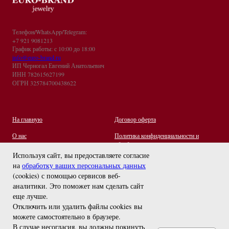
Телефон/WhatsApp/Telegram:
+7 921 9081213
График работы: с 10:00 до 18:00
info@euro-brand.ru
ИП Черногал Евгений Анатольевич
ИНН 782615627199
ОГРН 325784700438622
На главную
Договор оферта
О нас
Политика конфиденциальности и
обработки персональных данных
Контакты
Используя сайт, вы предоставляете согласие
на
обработку ваших персональных данных
Отзывы
(cookies) с помощью сервисов веб-
Оплата и Доставка
задайте вопрос
аналитики. Это поможет нам сделать сайт
Правила ухода за украшениями
еще лучше.
Отключить или удалить файлы cookies вы
можете самостоятельно в браузере
.
В случае несогласия, вы должны покинуть