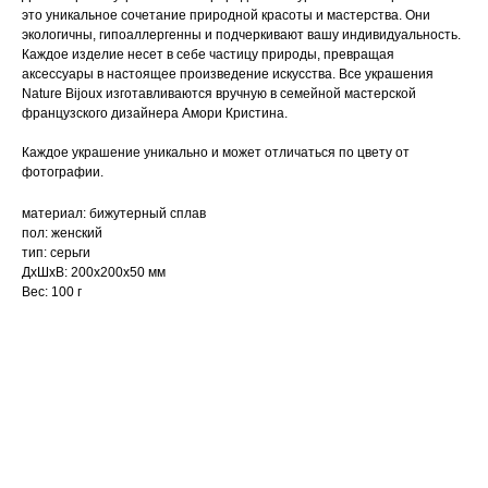
это уникальное сочетание природной красоты и мастерства. Они
экологичны, гипоаллергенны и подчеркивают вашу индивидуальность.
Каждое изделие несет в себе частицу природы, превращая
аксессуары в настоящее произведение искусства. Все украшения
Nature Bijoux изготавливаются вручную в семейной мастерской
французского дизайнера Амори Кристина.
Каждое украшение уникально и может отличаться по цвету от
фотографии.
материал: бижутерный сплав
пол: женский
тип: серьги
ДxШxВ: 200x200x50 мм
Вес: 100 г