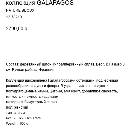
коллекция GALAPAGOS
NATURE BIJOUX
12-78219
2790,00
р.
Купить
Состав: деревянный шпон, гипоаллергенный сплав. Вес 5 г. Размер 3
см. Ручная работа. Франция.
Коллекция вдохновлена Галапагосскими островами, подчеркивая
разнообразие фауны и флоры. В украшениях используются
полудрагоценные камни, цитрин, амазонит, добавляют свежесть,
мягкость и нежность изделиям.
материал: бижутерный сплав
пол: женский
тип: серьги
lwh: 200x200x50 mm
Weight: 100 g