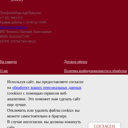
Телефон/WhatsApp/Telegram:
+7 921 9081213
График работы: с 10:00 до 18:00
info@euro-brand.ru
ИП Черногал Евгений Анатольевич
ИНН 782615627199
ОГРН 325784700438622
На главную
Договор оферта
О нас
Политика конфиденциальности и обработки
персональных данных
Контакты
Используя сайт, вы предоставляете согласие
на
обработку ваших персональных данных
Отзывы
(cookies) с помощью сервисов веб-
Оплата и Доставка
задайте вопрос
аналитики. Это поможет нам сделать сайт
Правила ухода за украшениями
еще лучше.
Отключить или удалить файлы cookies вы
можете самостоятельно в браузере
.
В случае несогласия, вы должны покинуть
СОГЛАСЕН
сайт.