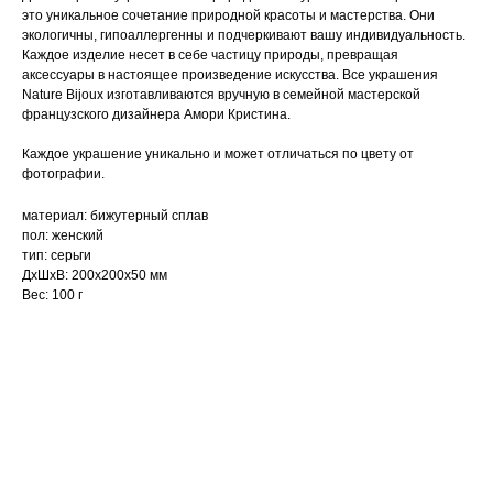
это уникальное сочетание природной красоты и мастерства. Они
экологичны, гипоаллергенны и подчеркивают вашу индивидуальность.
Каждое изделие несет в себе частицу природы, превращая
аксессуары в настоящее произведение искусства. Все украшения
Nature Bijoux изготавливаются вручную в семейной мастерской
французского дизайнера Амори Кристина.
Каждое украшение уникально и может отличаться по цвету от
фотографии.
материал: бижутерный сплав
пол: женский
тип: серьги
ДxШxВ: 200x200x50 мм
Вес: 100 г