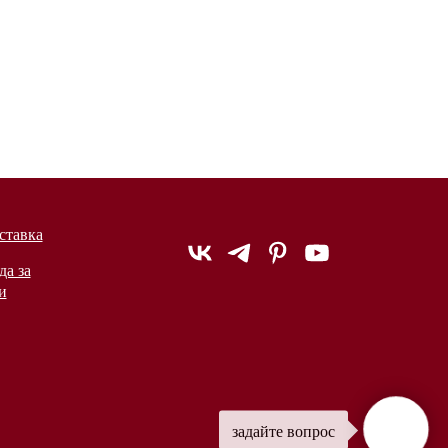
ставка
да за
и
задайте вопрос