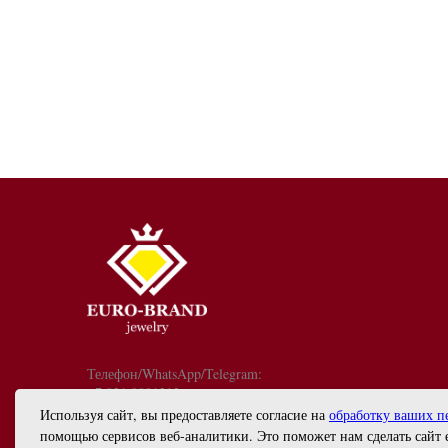
Телефон/WhatsApp/Telegram:
+7 921 9081213
График работы: с 10:00 до 18:00
Используя сайт, вы предоставляете согласие на
обработку ваших п
info@euro-brand.ru
помощью сервисов веб-аналитики. Это поможет нам сделать сайт 