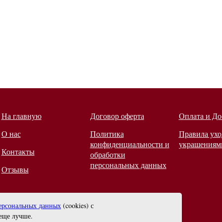
На главную
Договор оферта
Оплата и До
О нас
Политика
Правила ухо
конфиденциальности и
украшениям
Контакты
обработки
персональных данных
Отзывы
ерсональных данных
(cookies) с
еще лучше.