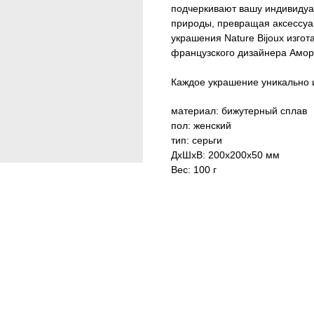
подчеркивают вашу индивидуал
природы, превращая аксессуа
украшения Nature Bijoux изго
французского дизайнера Амор
Каждое украшение уникально и
материал: бижутерный сплав
пол: женский
тип: серьги
ДxШxВ: 200x200x50 мм
Вес: 100 г