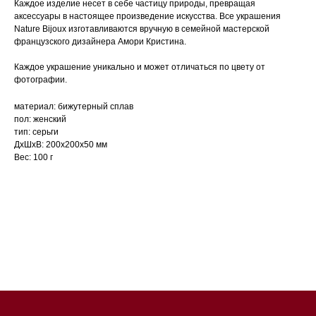
Каждое изделие несет в себе частицу природы, превращая
аксессуары в настоящее произведение искусства. Все украшения
Nature Bijoux изготавливаются вручную в семейной мастерской
французского дизайнера Амори Кристина.
Каждое украшение уникально и может отличаться по цвету от
фотографии.
материал: бижутерный сплав
пол: женский
тип: серьги
ДxШxВ: 200x200x50 мм
Вес: 100 г