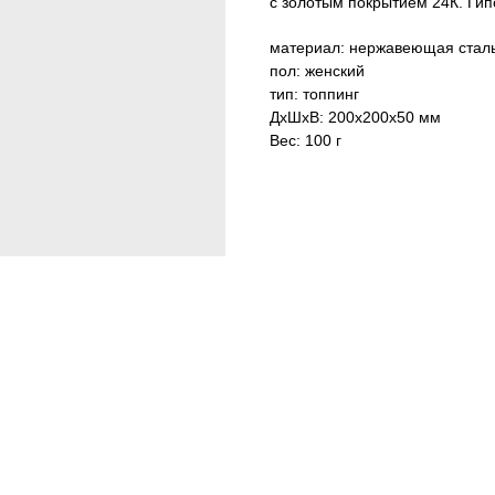
с золотым покрытием 24К. Гип
материал: нержавеющая сталь
пол: женский
тип: топпинг
ДxШxВ: 200x200x50 мм
Вес: 100 г