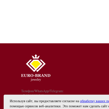
Телефон/WhatsApp/Telegram:
+7 921 9081213
График работы: с 10:00 до 18:00
Используя сайт, вы предоставляете согласие на
обработку ваших п
info@euro-brand.ru
помощью сервисов веб-аналитики. Это поможет нам сделать сайт 