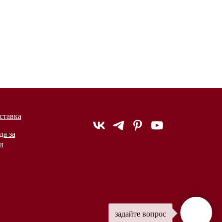
ставка
да за
и
задайте вопрос