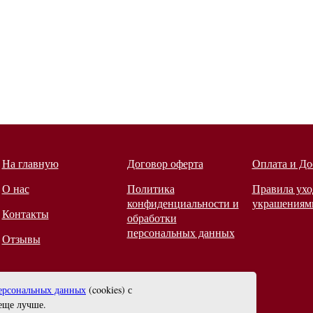
На главную
Договор оферта
Оплата и До
О нас
Политика
Правила ухо
конфиденциальности и
украшениям
Контакты
обработки
персональных данных
Отзывы
ерсональных данных
(cookies) с
еще лучше.