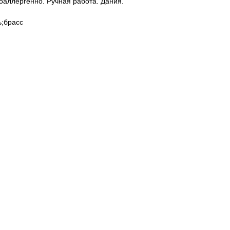
оаллергенно. Ручная работа. Дания.
;брасс