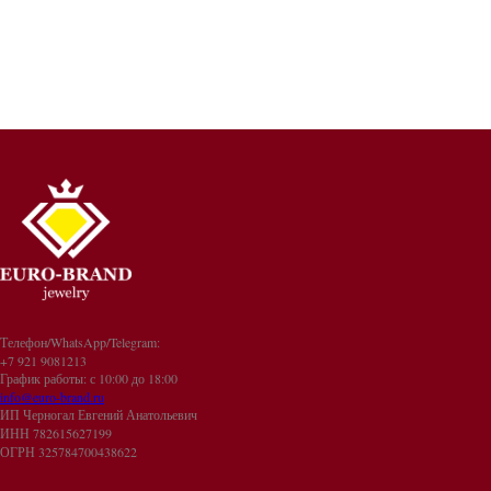
Телефон/WhatsApp/Telegram:
+7 921 9081213
График работы: с 10:00 до 18:00
info@euro-brand.ru
ИП Черногал Евгений Анатольевич
ИНН 782615627199
ОГРН 325784700438622