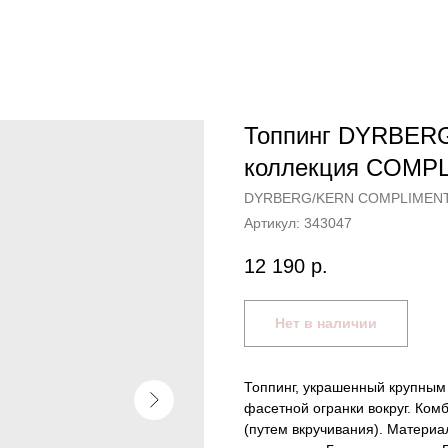
Топпинг DYRBER
коллекция COMP
DYRBERG/KERN COMPLIMEN
Артикул:
343047
12 190
р.
Нет в наличии
Топпинг, украшенный крупным 
фасетной огранки вокруг. К
(путем вкручивания). Материа