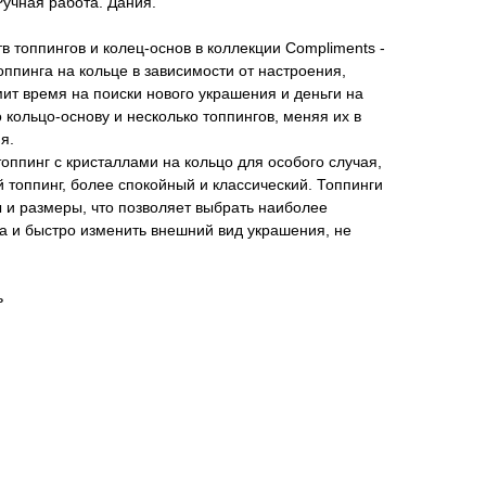
учная работа. Дания.
 топпингов и колец-основ в коллекции Compliments -
ппинга на кольце в зависимости от настроения,
мит время на поиски нового украшения и деньги на
 кольцо-основу и несколько топпингов, меняя их в
я.
оппинг с кристаллами на кольцо для особого случая,
й топпинг, более спокойный и классический. Топпинги
 и размеры, что позволяет выбрать наиболее
а и быстро изменить внешний вид украшения, не
ь