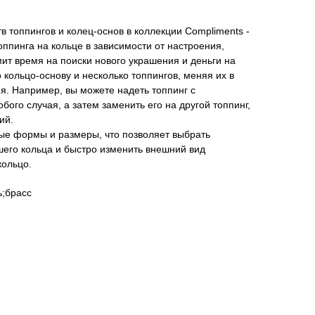
 топпингов и колец-основ в коллекции Compliments -
ппинга на кольце в зависимости от настроения,
мит время на поиски нового украшения и деньги на
 кольцо-основу и несколько топпингов, меняя их в
я. Например, вы можете надеть топпинг с
бого случая, а затем заменить его на другой топпинг,
ий.
ные формы и размеры, что позволяет выбрать
его кольца и быстро изменить внешний вид
кольцо.
;брасс