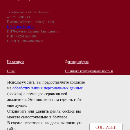
Телефон/WhatsApp/Telegram:
+7 921 9081213
График работы: с 10:00 до 18:00
info@euro-brand.ru
ИП Черногал Евгений Анатольевич
ИНН 782615627199
ОГРН 325784700438622
На главную
Договор оферта
О нас
Политика конфиденциальности и
обработки персональных данных
Контакты
Используя сайт, вы предоставляете согласие
на
обработку ваших персональных данных
Отзывы
(cookies) с помощью сервисов веб-
Оплата и Доставка
задайте вопрос
аналитики. Это поможет нам сделать сайт
Правила ухода за украшениями
еще лучше.
Отключить или удалить файлы cookies вы
можете самостоятельно в браузере
.
В случае несогласия, вы должны покинуть
СОГЛАСЕН
сайт.