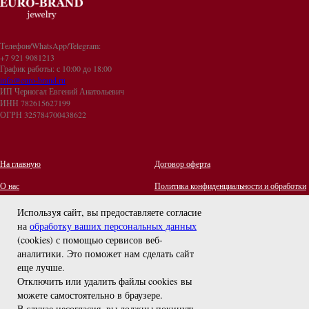
Телефон/WhatsApp/Telegram:
+7 921 9081213
График работы: с 10:00 до 18:00
info@euro-brand.ru
ИП Черногал Евгений Анатольевич
ИНН 782615627199
ОГРН 325784700438622
На главную
Договор оферта
О нас
Политика конфиденциальности и обработки
персональных данных
Контакты
Используя сайт, вы предоставляете согласие
на
обработку ваших персональных данных
Отзывы
(cookies) с помощью сервисов веб-
Оплата и Доставка
задайте вопрос
аналитики. Это поможет нам сделать сайт
Правила ухода за украшениями
еще лучше.
Отключить или удалить файлы cookies вы
можете самостоятельно в браузере
.
В случае несогласия, вы должны покинуть