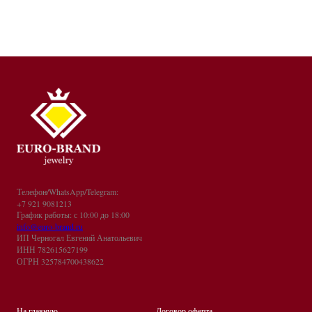
Телефон/WhatsApp/Telegram:
+7 921 9081213
График работы: с 10:00 до 18:00
info@euro-brand.ru
ИП Черногал Евгений Анатольевич
ИНН 782615627199
ОГРН 325784700438622
На главную
Договор оферта