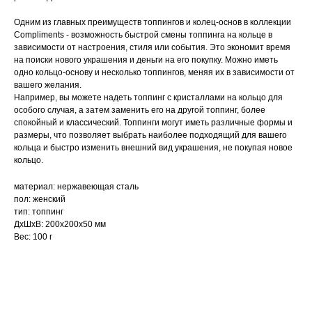
Одним из главных преимуществ топпингов и колец-основ в коллекции
Compliments - возможность быстрой смены топпинга на кольце в
зависимости от настроения, стиля или события. Это экономит время
на поиски нового украшения и деньги на его покупку. Можно иметь
одно кольцо-основу и несколько топпингов, меняя их в зависимости от
вашего желания.
Например, вы можете надеть топпинг с кристаллами на кольцо для
особого случая, а затем заменить его на другой топпинг, более
спокойный и классический. Топпинги могут иметь различные формы и
размеры, что позволяет выбрать наиболее подходящий для вашего
кольца и быстро изменить внешний вид украшения, не покупая новое
кольцо.
материал: нержавеющая сталь
пол: женский
тип: топпинг
ДxШxВ: 200x200x50 мм
Вес: 100 г