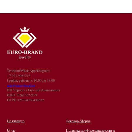
Телефон/WhatsApp/Telegram:
+7 921 9081213
График работы: с 10:00 до 18:00
info@euro-brand.ru
ИП Черногал Евгений Анатольевич
ИНН 782615627199
ОГРН 325784700438622
На главную
Договор оферта
О нас
Политика конфиденциальности и