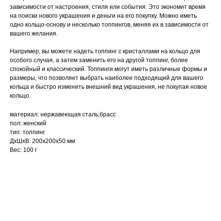
зависимости от настроения, стиля или события. Это экономит время
на поиски нового украшения и деньги на его покупку. Можно иметь
одно кольцо-основу и несколько топпингов, меняя их в зависимости от
вашего желания.
Например, вы можете надеть топпинг с кристаллами на кольцо для
особого случая, а затем заменить его на другой топпинг, более
спокойный и классический. Топпинги могут иметь различные формы и
размеры, что позволяет выбрать наиболее подходящий для вашего
кольца и быстро изменить внешний вид украшения, не покупая новое
кольцо.
материал: нержавеющая сталь;брасс
пол: женский
тип: топпинг
ДxШxВ: 200x200x50 мм
Вес: 100 г