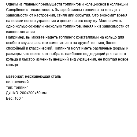
Одним из главных преимуществ топпингов и колец-основ в коллекции
Compliments - возможность быстрой смены топпинга на кольце в
зависимости от настроения, стиля или события. Это экономит время
на поиски нового украшения и деньги на его покупку. Можно иметь
одно кольцо-основу и несколько топпингов, меняя их в зависимости от
вашего желания.
Например, вы можете надеть топпинг с кристаллами на кольцо для
особого случая, а затем заменить его на другой топпинг, более
спокойный и классический. Топпинги могут иметь различные формы и
размеры, что позволяет выбрать наиболее подходящий для вашего
кольца и быстро изменить внешний вид украшения, не покупая новое
кольцо.
материал: нержавеющая сталь
пол: женский
тип: топпинг
ДxШxВ: 200x200x50 мм
Вес: 100 г