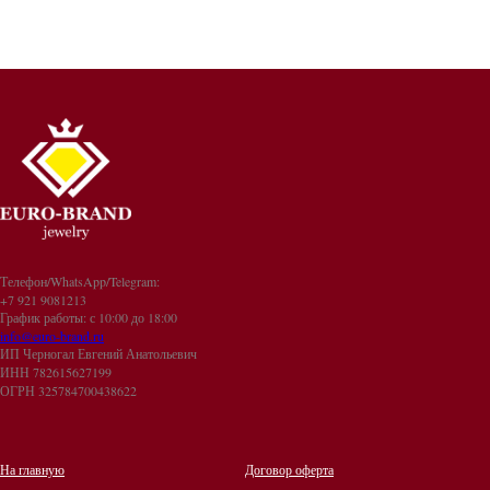
Телефон/WhatsApp/Telegram:
+7 921 9081213
График работы: с 10:00 до 18:00
info@euro-brand.ru
ИП Черногал Евгений Анатольевич
ИНН 782615627199
ОГРН 325784700438622
На главную
Договор оферта