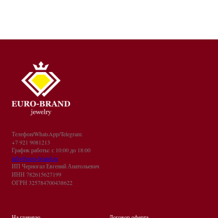
Телефон/WhatsApp/Telegram:
+7 921 9081213
График работы: с 10:00 до 18:00
info@euro-brand.ru
ИП Черногал Евгений Анатольевич
ИНН 782615627199
ОГРН 325784700438622
На главную
Договор оферта