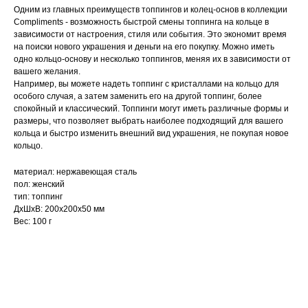
Одним из главных преимуществ топпингов и колец-основ в коллекции
Compliments - возможность быстрой смены топпинга на кольце в
зависимости от настроения, стиля или события. Это экономит время
на поиски нового украшения и деньги на его покупку. Можно иметь
одно кольцо-основу и несколько топпингов, меняя их в зависимости от
вашего желания.
Например, вы можете надеть топпинг с кристаллами на кольцо для
особого случая, а затем заменить его на другой топпинг, более
спокойный и классический. Топпинги могут иметь различные формы и
размеры, что позволяет выбрать наиболее подходящий для вашего
кольца и быстро изменить внешний вид украшения, не покупая новое
кольцо.
материал: нержавеющая сталь
пол: женский
тип: топпинг
ДxШxВ: 200x200x50 мм
Вес: 100 г