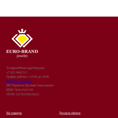
Телефон/WhatsApp/Telegram:
+7 921 9081213
График работы: с 10:00 до 18:00
info@euro-brand.ru
ИП Черногал Евгений Анатольевич
ИНН 782615627199
ОГРН 325784700438622
На главную
Договор оферта