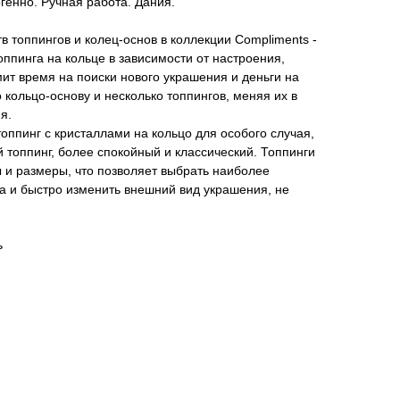
енно. Ручная работа. Дания.
 топпингов и колец-основ в коллекции Compliments -
ппинга на кольце в зависимости от настроения,
мит время на поиски нового украшения и деньги на
 кольцо-основу и несколько топпингов, меняя их в
я.
оппинг с кристаллами на кольцо для особого случая,
й топпинг, более спокойный и классический. Топпинги
 и размеры, что позволяет выбрать наиболее
а и быстро изменить внешний вид украшения, не
ь