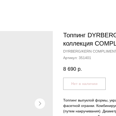
Топпинг DYRBER
коллекция COMP
DYRBERG/KERN COMPLIMEN
Артикул:
351401
8 690
р.
Нет в наличии
Топпинг выпуклой формы, укр
фасетной огранки. Комбинир
(путем накручивания). Диамет