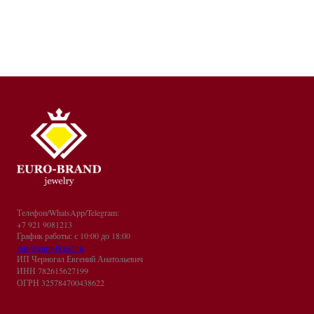
Телефон/WhatsApp/Telegram:
+7 921 9081213
График работы: с 10:00 до 18:00
info@euro-brand.ru
ИП Черногал Евгений Анатольевич
ИНН 782615627199
ОГРН 325784700438622