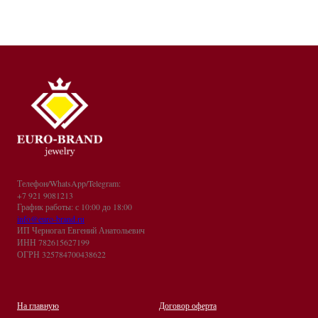
Телефон/WhatsApp/Telegram:
+7 921 9081213
График работы: с 10:00 до 18:00
info@euro-brand.ru
ИП Черногал Евгений Анатольевич
ИНН 782615627199
ОГРН 325784700438622
На главную
Договор оферта