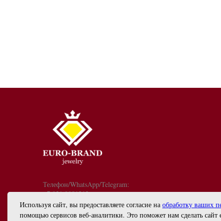
Телефон/WhatsApp/Telegram:
+7 921 9081213
График работы: с 10:00 до 18:00
Используя сайт, вы предоставляете согласие на
обработку ваших п
info@euro-brand.ru
помощью сервисов веб-аналитики. Это поможет нам сделать сайт 