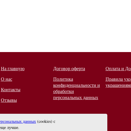
На главную
Договор оферта
Оплата и До
О нас
Политика
Правила ухо
конфиденциальности и
украшениям
Контакты
обработки
персональных данных
Отзывы
ерсональных данных
(cookies) с
еще лучше.