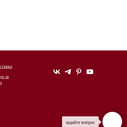
ставка
да за
и
задайте вопрос