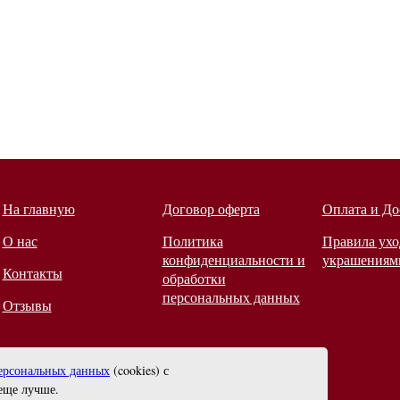
На главную
Договор оферта
Оплата и До
О нас
Политика
Правила ухо
конфиденциальности и
украшениям
Контакты
обработки
персональных данных
Отзывы
ерсональных данных
(cookies) с
еще лучше.