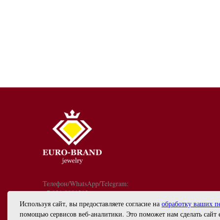
Телефон/WhatsApp/Telegram:
+7 921 9081213
График работы: с 10:00 до 18:00
Используя сайт, вы предоставляете согласие на
обработку ваших п
info@euro-brand.ru
помощью сервисов веб-аналитики. Это поможет нам сделать сайт 