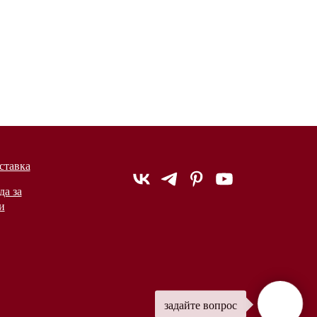
ставка
да за
и
задайте вопрос